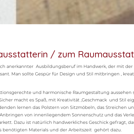
ausstatterin / zum Raumausstat
tlich anerkannter Ausbildungsberuf im Handwerk, der mit der
ant. Man sollte Gespür für Design und Stil mitbringen , kre
nktionsgerechte und harmonische Raumgestaltung aussehen s
icher macht es Spaß, mit Kreativität ,Geschmack und Stil ei
ldenden lernen das Polstern von Sitzmöbeln, das Streichen
 Anbringen von innenliegendem Sonnenschutz und das Verle
rkett. Dazu ist natürlich handwerkliches Geschick gefragt, da
benötigten Materials und der Arbeitszeit gehört dazu.