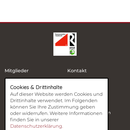
Mitglieder
Kontakt
Ausbildung
Impressum
Cookies & Drittinhalte
News
Datenschutz
Auf dieser Website werden Cookies und
Drittinhalte verwendet. Im Folgenden
können Sie Ihre Zustimmung geben
Raumausstatter- und Sattler-Innung Mittelfranken
oder widerrufen. Weitere Informationen
Fürther Str. 36
finden Sie in unserer
Datenschutzerklärung.
90429 Nürnberg